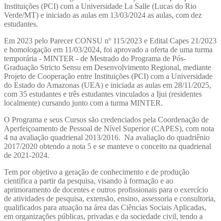
Instituições (PCI) com a Universidade La Salle (Lucas do Rio
Verde/MT) e iniciado as aulas em 13/03/2024 as aulas, com dez
estudantes.
Em 2023 pelo Parecer CONSU nº 115/2023 e Edital Capes 21/2023
e homologação em 11/03/2024, foi aprovado a oferta de uma turma
temporária - MINTER - de Mestrado do Programa de Pós-
Graduação Stricto Sensu em Desenvolvimento Regional, mediante
Projeto de Cooperação entre Instituições (PCI) com a Universidade
do Estado do Amazonas (UEA) e iniciada as aulas em 28/11/2025,
com 35 estudantes e três estudantes vinculados a Ijui (residentes
localmente) cursando junto com a turma MINTER.
O Programa e seus Cursos são credenciados pela Coordenação de
Aperfeiçoamento de Pessoal de Nível Superior (CAPES), com nota
4 na avaliação quadrienal 2013/2016. Na avaliação do quadriênio
2017/2020 obtendo a nota 5 e se manteve o conceito na quadrienal
de 2021-2024.
Tem por objetivo a geração de conhecimento e de produção
científica a partir da pesquisa, visando à formação e ao
aprimoramento de docentes e outros profissionais para o exercício
de atividades de pesquisa, extensão, ensino, assessoria e consultoria,
qualificados para atuação na área das Ciências Sociais Aplicadas,
em organizações públicas, privadas e da sociedade civil, tendo a