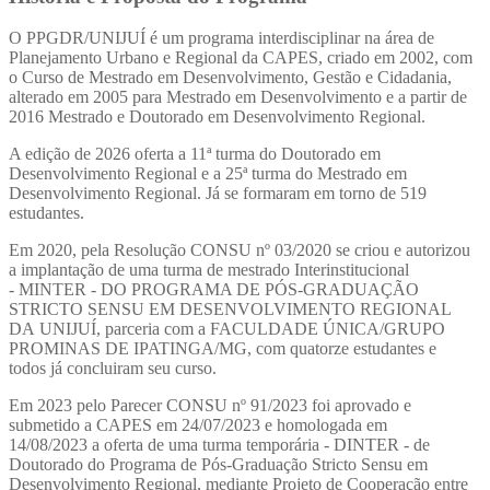
O PPGDR/UNIJUÍ é um programa interdisciplinar na área de
Planejamento Urbano e Regional da CAPES, criado em 2002, com
o Curso de Mestrado em Desenvolvimento, Gestão e Cidadania,
alterado em 2005 para Mestrado em Desenvolvimento e a partir de
2016 Mestrado e Doutorado em Desenvolvimento Regional.
A edição de 2026 oferta a 11ª turma do Doutorado em
Desenvolvimento Regional e a 25ª turma do Mestrado em
Desenvolvimento Regional. Já se formaram em torno de 519
estudantes.
Em 2020, pela Resolução CONSU nº 03/2020 se criou e autorizou
a implantação de uma turma de mestrado Interinstitucional
- MINTER - DO PROGRAMA DE PÓS-GRADUAÇÃO
STRICTO SENSU EM DESENVOLVIMENTO REGIONAL
DA UNIJUÍ, parceria com a FACULDADE ÚNICA/GRUPO
PROMINAS DE IPATINGA/MG, com quatorze estudantes e
todos já concluiram seu curso.
Em 2023 pelo Parecer CONSU nº 91/2023 foi aprovado e
submetido a CAPES em 24/07/2023 e homologada em
14/08/2023 a oferta de uma turma temporária - DINTER - de
Doutorado do Programa de Pós-Graduação Stricto Sensu em
Desenvolvimento Regional, mediante Projeto de Cooperação entre