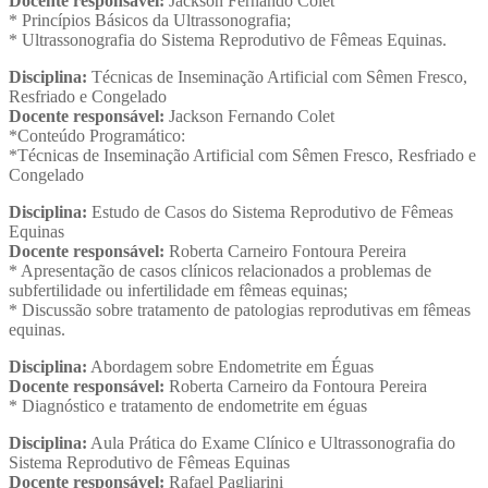
Docente responsável:
Jackson Fernando Colet
* Princípios Básicos da Ultrassonografia;
* Ultrassonografia do Sistema Reprodutivo de Fêmeas Equinas.
Disciplina:
Técnicas de Inseminação Artificial com Sêmen Fresco,
Resfriado e Congelado
Docente responsável:
Jackson Fernando Colet
*Conteúdo Programático:
*Técnicas de Inseminação Artificial com Sêmen Fresco, Resfriado e
Congelado
Disciplina:
Estudo de Casos do Sistema Reprodutivo de Fêmeas
Equinas
Docente responsável:
Roberta Carneiro Fontoura Pereira
* Apresentação de casos clínicos relacionados a problemas de
subfertilidade ou infertilidade em fêmeas equinas;
* Discussão sobre tratamento de patologias reprodutivas em fêmeas
equinas.
Disciplina:
Abordagem sobre Endometrite em Éguas
Docente responsável:
Roberta Carneiro da Fontoura Pereira
* Diagnóstico e tratamento de endometrite em éguas
Disciplina:
Aula Prática do Exame Clínico e Ultrassonografia do
Sistema Reprodutivo de Fêmeas Equinas
Docente responsável:
Rafael Pagliarini