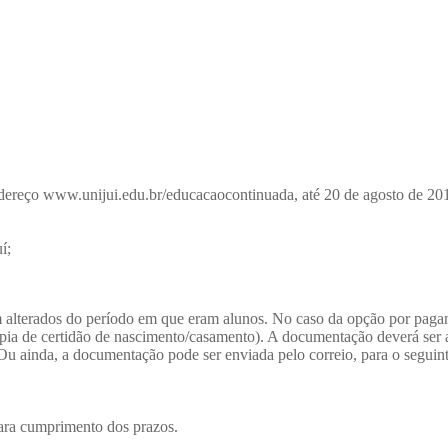
endereço www.unijui.edu.br/educacaocontinuada, até 20 de agosto de 2
í;
alterados do período em que eram alunos. No caso da opção por pagam
pia de certidão de nascimento/casamento). A documentação deverá ser 
. Ou ainda, a documentação pode ser enviada pelo correio, para o segu
para cumprimento dos prazos.