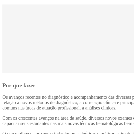
Por que fazer
Os avanços recentes no diagnóstico e acompanhamento das diversas pa
relação a novos métodos de diagnóstico, a correlação clínica e princi
comuns nas áreas de atuação profissional, a análises clínicas.
Com os crescentes avanços na área da saúde, diversos novos exames e 
capacitar seus estudantes nas mais novas técnicas hematológicas bem c
O curso oferece aos seus estudantes aulas teóricas e práticas, afim d