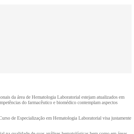
onais da área de Hematologia Laboratorial estejam atualizados em
e competências do farmacêutico e biomédico contemplam aspectos
o Curso de Especialização em Hematologia Laboratorial visa justamente
ncial na qualidade de suas análises hematológicas bem como em áreas