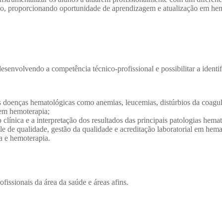
gião, proporcionando oportunidade de aprendizagem e atualização em hema
desenvolvendo a competência técnico-profissional e possibilitar a identi
s às doenças hematológicas como anemias, leucemias, distúrbios da coag
 em hemoterapia;
 clínica e a interpretação dos resultados das principais patologias hema
role de qualidade, gestão da qualidade e acreditação laboratorial em hem
a e hemoterapia.
issionais da área da saúde e áreas afins.