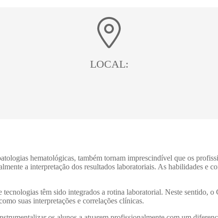
LOCAL:
tologias hematológicas, também tornam imprescindível que os profissi
palmente a interpretação dos resultados laboratoriais. As habilidades 
tecnologias têm sido integrados a rotina laboratorial. Neste sentido, 
omo suas interpretações e correlações clínicas.
e instrumentalizar os alunos a atuarem profissionalmente com um difere