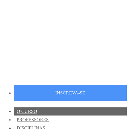
Você preparado para
Atuar como professor na Educação Básica - no Ensino
Fundamental e Médio, com revisões e traduções, preparação
de textos para edição, crítica literária, revisão editorial e
consultoria.
INSCREVA-SE
O CURSO
PROFESSORES
DISCIPLINAS