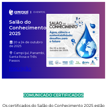
EVENTOS
Salão do
Conhecimento
2025
20 a 24 de outubro
de 2025
Campi Ijuí, Panambi,
Santa Rosa e Três
Passos
Inscrição
COMUNICADO CERTIFICADOS
Os certificados do Salão do Conhecimento 2025 estão